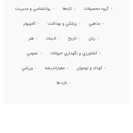
گروه محصولات
تازه‌ها
روانشناسي و مديريت
مذهبي
پزشكي و بهداشت
كامپيوتر
زبان
تاريخ
ادبيات
هنر
كشاورزي و نگهداري حيوانات
عمومي
كودك و نوجوان
معيارانديشه
ورزشي
تازه ها